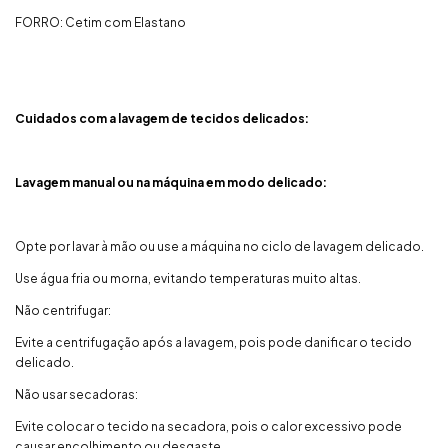
FORRO: Cetim com Elastano
Cuidados com a lavagem de tecidos delicados:
Lavagem manual ou na máquina em modo delicado:
Opte por lavar à mão ou use a máquina no ciclo de lavagem delicado.
Use água fria ou morna, evitando temperaturas muito altas.
Não centrifugar:
Evite a centrifugação após a lavagem, pois pode danificar o tecido
delicado.
Não usar secadoras:
Evite colocar o tecido na secadora, pois o calor excessivo pode
causar encolhimento ou desgaste.