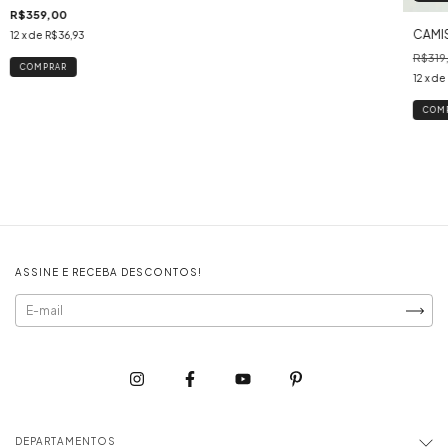
R$359,00
CAMIS
12
x de
R$36,93
R$319
COMPRAR
12
x de
COM
ASSINE E RECEBA DESCONTOS!
DEPARTAMENTOS