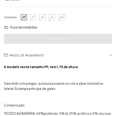
PP
P
M
G
GG
TAMANHO
Guia de medidas
MEIOS DE PAGAMENTO
A modelo veste tamanho PP, tem 1.75 de altura
Saia mídi com pregas , possui passante no cós e zíper invisível na
lateral. Estampa príncipe de gales.
Composição:
TECIDO ALFAIATARIA: 65%poliéster, 5% lã, 25% acriílico e 5% viscose.