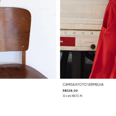
CAMISA KYOTO VERMELHA
R$328,00
12
x de
R$33,74