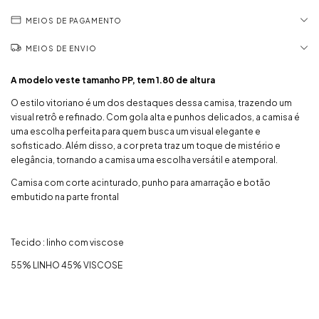
MEIOS DE PAGAMENTO
MEIOS DE ENVIO
A modelo veste tamanho PP, tem 1.80 de altura
O estilo vitoriano é um dos destaques dessa camisa, trazendo um
visual retrô e refinado. Com gola alta e punhos delicados, a camisa é
uma escolha perfeita para quem busca um visual elegante e
sofisticado. Além disso, a cor preta traz um toque de mistério e
elegância, tornando a camisa uma escolha versátil e atemporal.
Camisa com corte acinturado, punho para amarração e botão
embutido na parte frontal
Tecido : linho com viscose
55% LINHO 45% VISCOSE