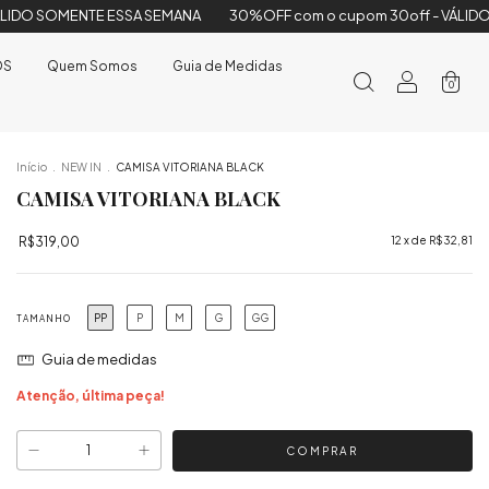
A
30%OFF com o cupom 30off - VÁLIDO SOMENTE ESSA SEMANA
OS
Quem Somos
Guia de Medidas
0
Início
.
NEW IN
.
CAMISA VITORIANA BLACK
CAMISA VITORIANA BLACK
R$319,00
12
x de
R$32,81
PP
P
M
G
GG
TAMANHO
Guia de medidas
Atenção, última peça!