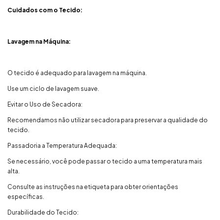
Cuidados com o Tecido:
Lavagem na Máquina:
O tecido é adequado para lavagem na máquina.
Use um ciclo de lavagem suave.
Evitar o Uso de Secadora:
Recomendamos não utilizar secadora para preservar a qualidade do
tecido.
Passadoria a Temperatura Adequada:
Se necessário, você pode passar o tecido a uma temperatura mais
alta.
Consulte as instruções na etiqueta para obter orientações
específicas.
Durabilidade do Tecido: