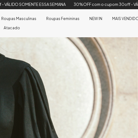
EMANA
30%OFF com o cupom 30off - VÁLIDO SOMENTE ESSA SEMAN
Roupas Masculinas
Roupas Femininas
NEW IN
MAIS VENDID
Atacado