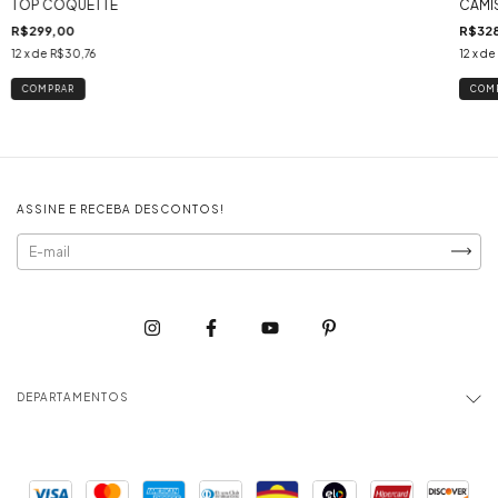
CAMI
TOP COQUETTE
R$32
R$299,00
12
x de
12
x de
R$30,76
COM
COMPRAR
ASSINE E RECEBA DESCONTOS!
DEPARTAMENTOS