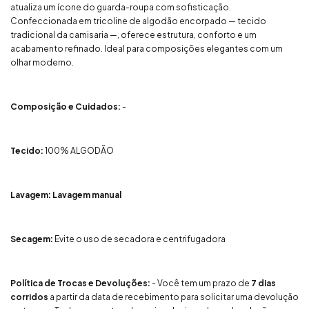
atualiza um ícone do guarda-roupa com sofisticação.
Confeccionada em tricoline de algodão encorpado — tecido
tradicional da camisaria —, oferece estrutura, conforto e um
acabamento refinado. Ideal para composições elegantes com um
olhar moderno.
Composição e Cuidados:
-
Tecido:
100% ALGODÃO
Lavagem: Lavagem manual
Secagem:
Evite o uso de secadora e centrifugadora
Política de Trocas e Devoluções:
- Você tem um prazo de
7 dias
corridos
a partir da data de recebimento para solicitar uma devolução