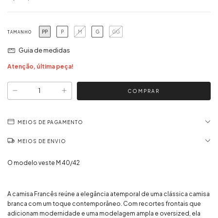
PP
P
M
G
GG
TAMANHO
Guia de medidas
Atenção, última peça!
MEIOS DE PAGAMENTO
MEIOS DE ENVIO
O modelo veste M 40/42
A camisa Francês reúne a elegância atemporal de uma clássica camisa
branca com um toque contemporâneo. Com recortes frontais que
adicionam modernidade e uma modelagem ampla e oversized, ela