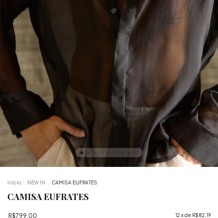
Início
.
NEW IN
.
CAMISA EUFRATES
CAMISA EUFRATES
R$799,00
12
x de
R$82,19