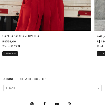
CAMISA KYOTO VERMELHA
CALÇ
R$328,00
R$45
12
x de
R$33,74
12
x de
COMPRAR
COM
ASSINE E RECEBA DESCONTOS!