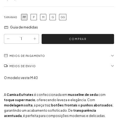
PP
P
M
G
GG
TAMANHO
Guia de medidas
MEIOS DE PAGAMENTO
MEIOS DE ENVIO
O modelo veste M 40
A
Camisa Eufrates
é confeccionada em
musseline de seda
com
toque super macio
, oferecendo leveza e elegância. Com
modelagem solta
, a peça traz
botões frontais
e
punhos abotoados
,
garantindo um acabamento sofisticado. De
transparência
acentuada
, é perfeita para composições modernas e delicadas.