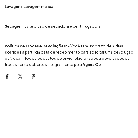
Lavagem: Lavagem manual
Secagem:
Evite o uso de secadora e centrifugadora
Política de Trocas e Devoluções:
- Você tem um prazo de
7 dias
corridos
a partir da data de recebimento para solicitar uma devolução
ou troca. - Todos os custos de envio relacionados a devoluções ou
trocas serão cobertos integralmente pela
Agnes Co
.