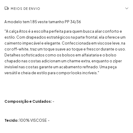
MEIOS DE ENVIO
A modelo tem 1.85 veste tamanho PP 34/36
"A calça Atos é a escolha perfeita para quem busca aliar conforto e
estilo. Com drapeados estratégicos na parte frontal, ela oferece um
caimento impecável e elegante. Confeccionada em viscose leve, na
cor off-white, traz um toque suave ao toque e frescor durante o uso.
Detalhes sofisticados como os bolsos em alfaiataria e o bolso
chapado nas costas adicionam um charme extra, enquanto o zíper
invisível nas costas garante um acabamento refinado. Uma peça
versátil e cheia de estilo para compor looks incríveis."
Composição e Cuidados:
-
Tecido:
100% VISCOSE -