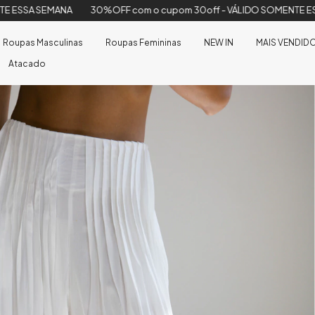
%OFF com o cupom 30off - VÁLIDO SOMENTE ESSA SEMANA
30%OF
Roupas Masculinas
Roupas Femininas
NEW IN
MAIS VENDID
Atacado