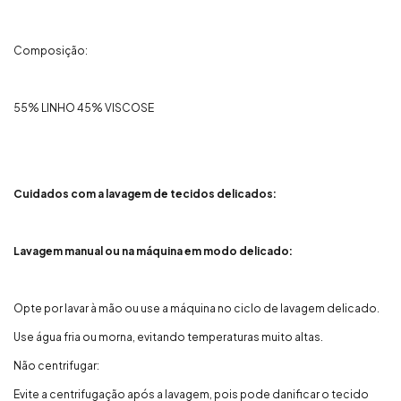
Composição:
55% LINHO 45% VISCOSE
Cuidados com a lavagem de tecidos delicados:
Lavagem manual ou na máquina em modo delicado:
Opte por lavar à mão ou use a máquina no ciclo de lavagem delicado.
Use água fria ou morna, evitando temperaturas muito altas.
Não centrifugar:
Evite a centrifugação após a lavagem, pois pode danificar o tecido