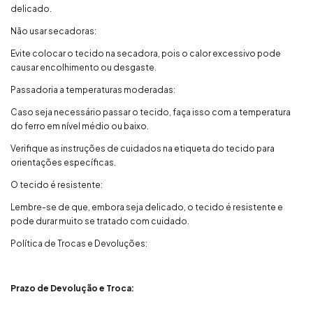
delicado.
Não usar secadoras:
Evite colocar o tecido na secadora, pois o calor excessivo pode
causar encolhimento ou desgaste.
Passadoria a temperaturas moderadas:
Caso seja necessário passar o tecido, faça isso com a temperatura
do ferro em nível médio ou baixo.
Verifique as instruções de cuidados na etiqueta do tecido para
orientações específicas.
O tecido é resistente:
Lembre-se de que, embora seja delicado, o tecido é resistente e
pode durar muito se tratado com cuidado.
Política de Trocas e Devoluções:
Prazo de Devolução e Troca: