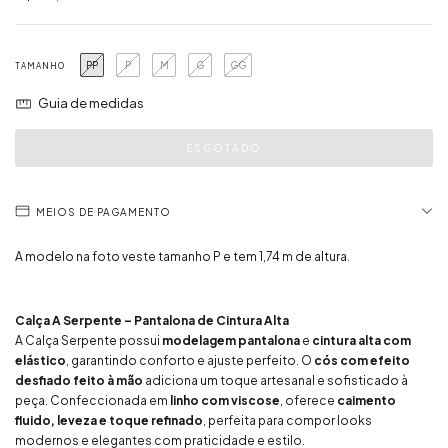
PP
P
M
G
GG
TAMANHO
Guia de medidas
MEIOS DE PAGAMENTO
A modelo na foto veste tamanho P e tem 1,74 m de altura.
Calça A Serpente – Pantalona de Cintura Alta
A Calça Serpente possui
modelagem pantalona
e
cintura alta com
elástico
, garantindo conforto e ajuste perfeito. O
cós com efeito
desfiado feito à mão
adiciona um toque artesanal e sofisticado à
peça. Confeccionada em
linho com viscose
, oferece
caimento
fluido, leveza e toque refinado
, perfeita para compor looks
modernos e elegantes com praticidade e estilo.