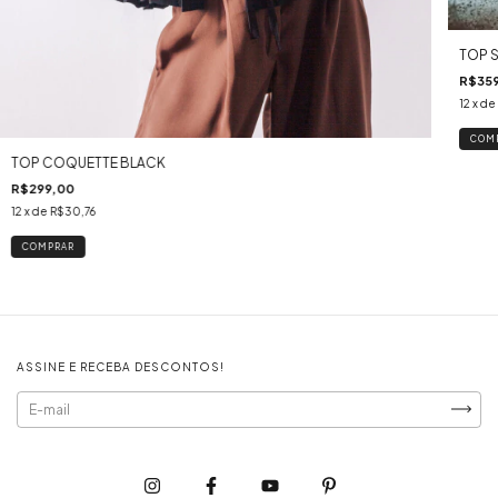
TOP 
R$35
12
x de
COM
TOP COQUETTE BLACK
R$299,00
12
x de
R$30,76
COMPRAR
ASSINE E RECEBA DESCONTOS!