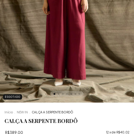
ESGOTADO
Início
.
NEW IN
.
CALÇA A SERPENTE BORDÔ
CALÇA A SERPENTE BORDÔ
R$389,00
12
x de
R$40,02